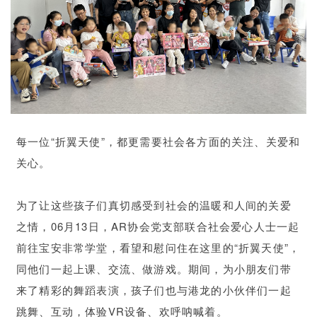
每一位“折翼天使”，
都更需要
社会各方面的
关注、关爱和
关心。
为了让这些孩子们真切感受到
社会的温暖和人间的关爱
之情，
06月13日，AR协会党支部联合社会爱心人士
一起
前往
宝安非常学堂，
看望和慰问住在这里的“折翼天使”，
同他们一起上课、交流、做游戏。
期间，为小朋友们带
来了
精彩的舞蹈表演，孩子们也与港龙的小伙伴们一起
跳舞、互动，体验VR设备、欢呼呐喊着。