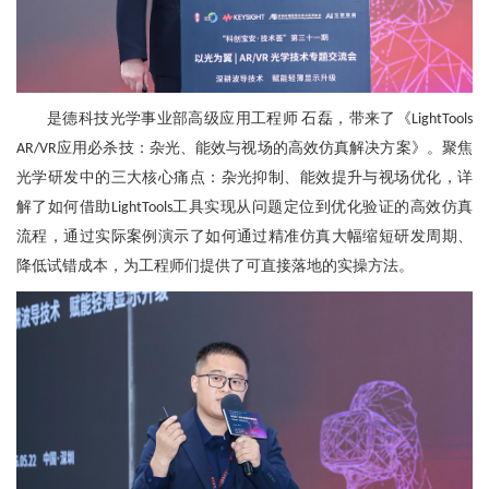
是德科技光学事业部高级应用工程师
石磊
，带来了《
LightTools
应用必杀技：杂光、能效与视场的高效仿真解决方案》。
聚焦
AR/VR
光学研发中的三大核心痛点
：
杂光抑制、能效提升与视场优化，详
解了如何借助
工具实现从问题定位到优化验证的高效仿真
LightTools
流程，通过实际案例演示了如何通过精准仿真大幅缩短研发周期、
降低试错成本，为工程师们提供了可直接落地的实操方法。