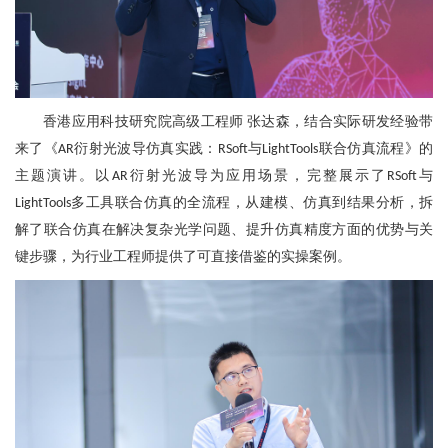
香港应用科技研究院高级工程师
张达森
，
结合实际研发经验
带
来了
《
衍射光波导仿真实践：
与
联合仿真流程》
的
AR
RSoft
LightTools
主题演讲。
以
衍射光波导为应用场景，完整展示了
与
AR
RSoft
多工具联合仿真的全流程，从建模、仿真到结果分析，拆
LightTools
解了联合仿真在解决复杂光学问题、提升仿真精度方面的优势与关
键步骤，为行业工程师提供了可直接借鉴的实操案例。