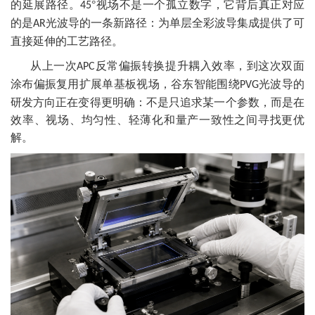
的延展路径。
°视场不是一个孤立数字，它背后真正对应
45
的是
光波导的一条新路径：为单层全彩波导集成提供了可
AR
直接延伸的工艺路径。
从上一次
反常偏振转换提升耦入效率，到这次双面
APC
涂布偏振复用扩展单基板视场，谷东智能围绕
光波导的
PVG
研发方向正在变得更明确：不是只追求某一个参数，而是在
效率、视场、均匀性、轻薄化和量产一致性之间寻找更优
解。