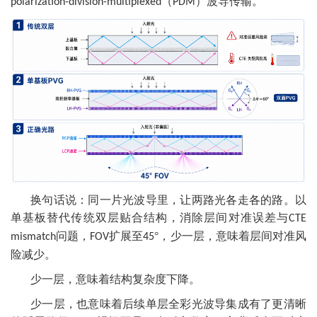
（
）波导传输。
polarization-division-multiplexed
PDM
换句话说：同一片光波导里，让两路光各走各的路。以
单基板替代传统双层贴合结构，消除层间对准误差与
CTE
问题，
扩展至
°，少一层，意味着层间对准风
mismatch
FOV
45
险减少。
少一层，意味着结构复杂度下降。
少一层，也意味着后续单层全彩光波导集成有了更清晰